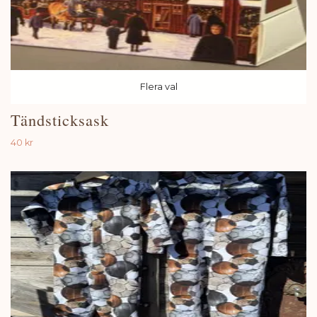
Flera val
Tändsticksask
40 kr