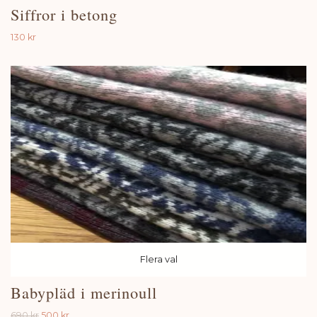
Siffror i betong
130 kr
Flera val
Babypläd i merinoull
690 kr
500 kr