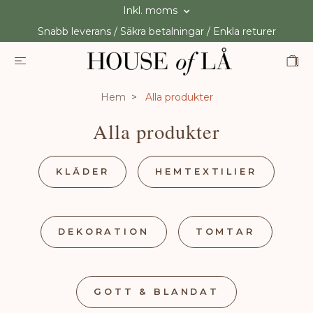
Inkl. moms
Snabb leverans / Säkra betalningar / Enkla returer
Hem
Alla produkter
Alla produkter
KLÄDER
HEMTEXTILIER
DEKORATION
TOMTAR
GOTT & BLANDAT