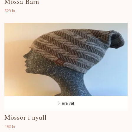
Mössa Barn
329 kr
Flera val
Mössor i nyull
495 kr