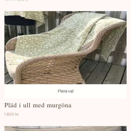
Flera val
Pläd i ull med murgöna
1 800 kr