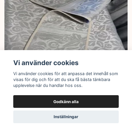
Vi använder cookies
Vi använder cookies för att anpassa det innehåll som
Flera val
visas för dig och för att du ska få bästa tänkbara
upplevelse när du handlar hos oss.
Grytvante - dubbel
475 kr
Godkänn alla
Inställningar