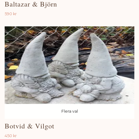
Baltazar & Björn
590 kr
Flera val
Botvid & Vilgot
450 kr