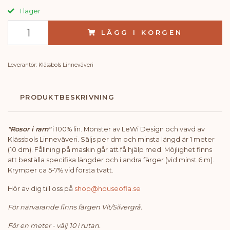
I lager
LÄGG I KORGEN
Leverantör:
Klässbols Linneväveri
PRODUKTBESKRIVNING
"Rosor i ram"
i 100% lin. Mönster av LeWi Design och vävd av
Klässbols Linneväveri. Säljs per dm och minsta längd är 1 meter
(10 dm). Fållning på maskin går att få hjälp med. Möjlighet finns
att beställa specifika längder och i andra färger (vid minst 6 m).
Krymper ca 5-7% vid första tvätt.
Hör av dig till oss på
shop@houseofla.se
För närvarande finns färgen Vit/Silvergrå.
För en meter - välj 10 i rutan.