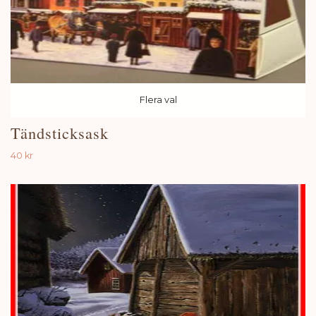
Flera val
Tändsticksask
40 kr