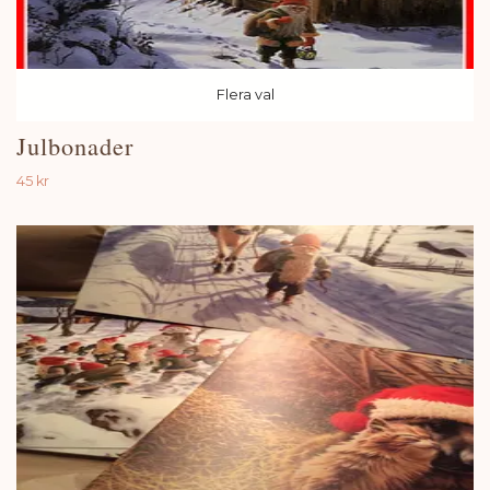
Flera val
Julbonader
45 kr