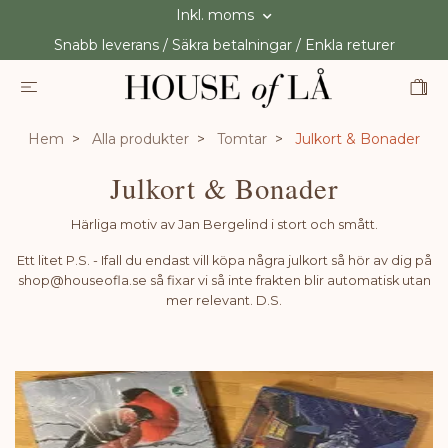
Inkl. moms
Snabb leverans / Säkra betalningar / Enkla returer
Hem
Alla produkter
Tomtar
Julkort & Bonader
Julkort & Bonader
Härliga motiv av Jan Bergelind i stort och smått.
Ett litet P.S. - Ifall du endast vill köpa några julkort så hör av dig på
shop@houseofla.se
så fixar vi så inte frakten blir automatisk utan
mer relevant. D.S.