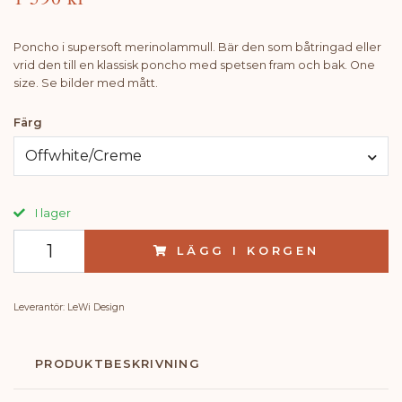
Poncho i supersoft merinolammull. Bär den som båtringad eller
vrid den till en klassisk poncho med spetsen fram och bak. One
size. Se bilder med mått.
Färg
Offwhite/Creme
I lager
LÄGG I KORGEN
Leverantör:
LeWi Design
PRODUKTBESKRIVNING