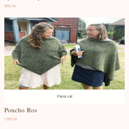
890 kr
Flera val
Poncho Ros
1 590 kr