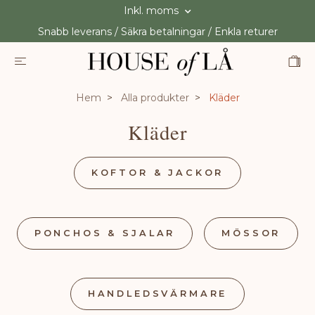
Inkl. moms
Snabb leverans / Säkra betalningar / Enkla returer
Hem
Alla produkter
Kläder
Kläder
KOFTOR & JACKOR
PONCHOS & SJALAR
MÖSSOR
HANDLEDSVÄRMARE