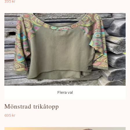
395 kr
Flera val
Mönstrad trikåtopp
695 kr