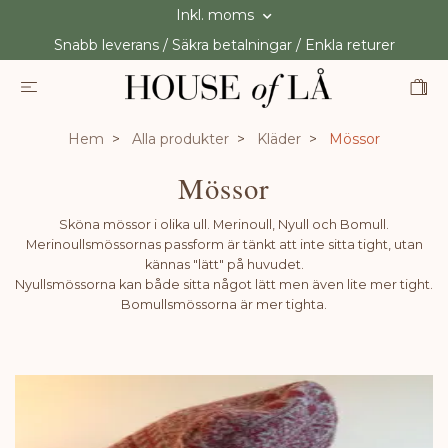
Inkl. moms
Snabb leverans / Säkra betalningar / Enkla returer
Hem
Alla produkter
Kläder
Mössor
Mössor
Sköna mössor i olika ull. Merinoull, Nyull och Bomull.
Merinoullsmössornas passform är tänkt att inte sitta tight, utan
kännas "lätt" på huvudet.
Nyullsmössorna kan både sitta något lätt men även lite mer tight.
Bomullsmössorna är mer tighta.