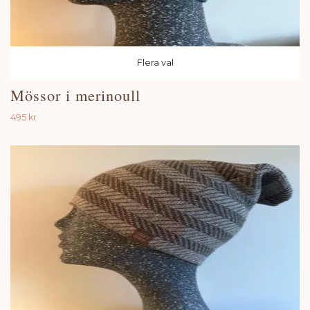
Flera val
Mössor i merinoull
495 kr