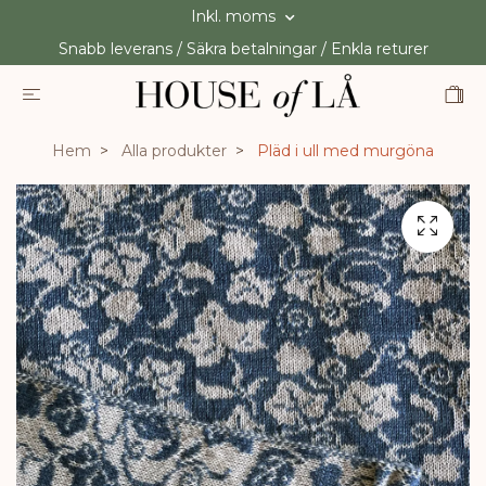
Inkl. moms
Snabb leverans / Säkra betalningar / Enkla returer
Hem
Alla produkter
Pläd i ull med murgöna