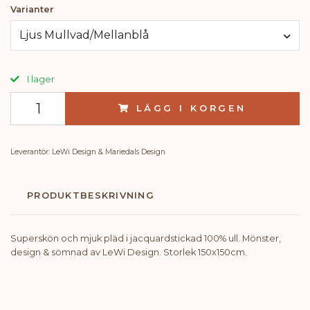
Varianter
Ljus Mullvad/Mellanblå
I lager
LÄGG I KORGEN
Leverantör:
LeWi Design & Mariedals Design
PRODUKTBESKRIVNING
Superskön och mjuk pläd i jacquardstickad 100% ull. Mönster,
design & sömnad av LeWi Design. Storlek 150x150cm.