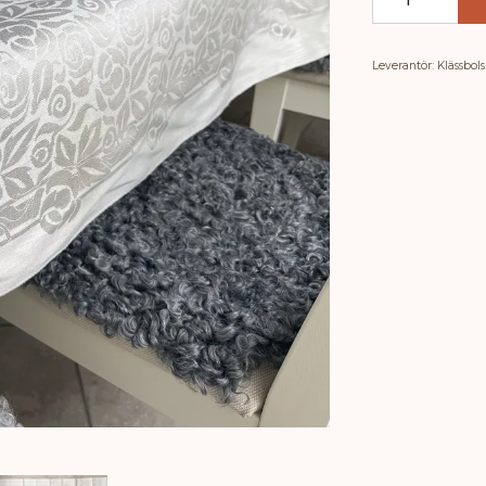
Leverantör:
Klässbol