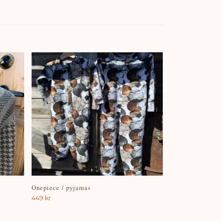
Onepiece / pyjamas
449 kr