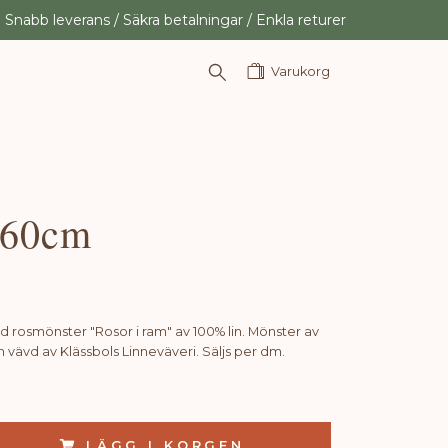
Snabb leverans / Säkra betalningar / Enkla returer
Varukorg
160cm
 rosmönster "Rosor i ram" av 100% lin. Mönster av
vävd av Klässbols Linneväveri. Säljs per dm.
LÄGG I KORGEN