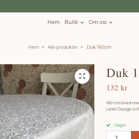
Hem
Butik
Om oss
Hem
Alla produkter
Duk 160cm
Duk 
132 kr
160 cm bred med
LeWi Design och 
I lager