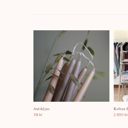
Antikljus
Koftan 
38 kr
2 690 kr