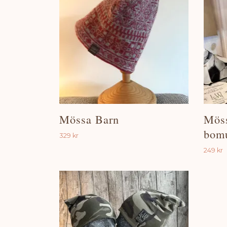
Mössa Barn
Möss
bomu
329 kr
249 kr