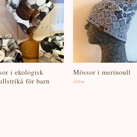
or i ekologisk
Mössor i merinoull
llstrikå för barn
495 kr