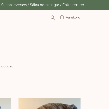
Snabb leverans / Säkra betalningar / Enkla returer
Varukorg
 huvudet.