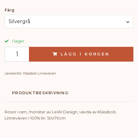
Färg
Silvergrå
I lager
LÄGG I KORGEN
Leverantör:
Klässbols Linneväveri
PRODUKTBESKRIVNING
Rosor i ram, mönster av LeWi Design, vävda av Klässbols
Linneväveri i 100% lin. 50x70cm.