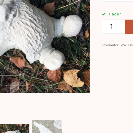
I lager
Leverantör:
LeWi De