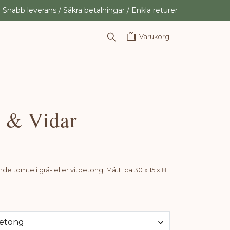
Snabb leverans / Säkra betalningar / Enkla returer
Varukorg
 & Vidar
ande tomte i grå- eller vitbetong. Mått: ca 30 x 15 x 8
betong