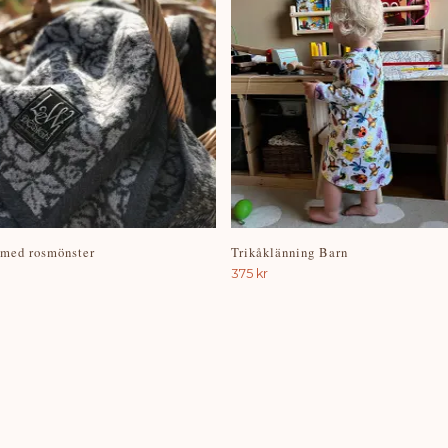
 med rosmönster
Trikåklänning Barn
375 kr