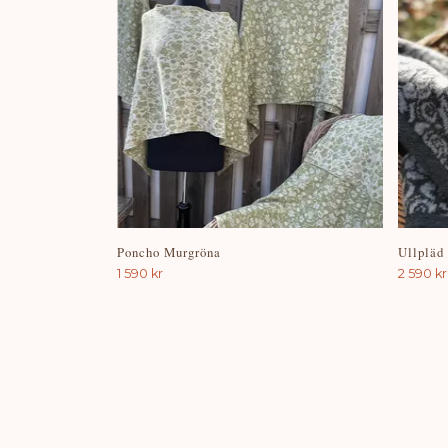
Poncho Murgröna
Ullpläd
1 590 kr
2 590 kr